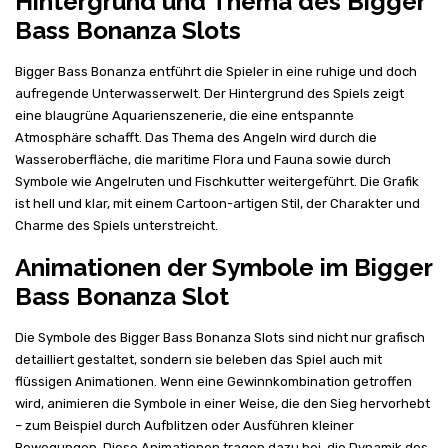
Hintergrund und Thema des Bigger
Bass Bonanza Slots
Bigger Bass Bonanza entführt die Spieler in eine ruhige und doch
aufregende Unterwasserwelt. Der Hintergrund des Spiels zeigt
eine blaugrüne Aquarienszenerie, die eine entspannte
Atmosphäre schafft. Das Thema des Angeln wird durch die
Wasseroberfläche, die maritime Flora und Fauna sowie durch
Symbole wie Angelruten und Fischkutter weitergeführt. Die Grafik
ist hell und klar, mit einem Cartoon-artigen Stil, der Charakter und
Charme des Spiels unterstreicht.
Animationen der Symbole im Bigger
Bass Bonanza Slot
Die Symbole des Bigger Bass Bonanza Slots sind nicht nur grafisch
detailliert gestaltet, sondern sie beleben das Spiel auch mit
flüssigen Animationen. Wenn eine Gewinnkombination getroffen
wird, animieren die Symbole in einer Weise, die den Sieg hervorhebt
– zum Beispiel durch Aufblitzen oder Ausführen kleiner
Bewegungen. Diese Animationen tragen dazu bei, die Dynamik des