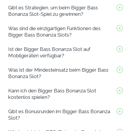
Play, das ein fesselndes Angelabenteuer mit einer Reihe
Gibt es Strategien, um beim Bigger Bass
von Bonusfunktionen und Gewinnmöglichkeiten bietet. Es
Um den Bigger Bass Bonanza Slot zu spielen, wählen die
Bonanza Slot-Spiel zu gewinnen?
ist die Fortsetzung des beliebten Bass Bonanza Slots und
Spieler zuerst ihren Einsatz und drücken dann den Spin-
bringt Spielern ein verbessertes Spielerlebnis mit
Button. Das Ziel ist es, Gewinnkombinationen auf den
hochwertiger Grafik und Sound.
Was sind die einzigartigen Funktionen des
Walzen zu landen und Zugang zu den Spielboni wie
Es gibt keine sicheren Strategien, um bei Slots zu
Bigger Bass Bonanza Slots?
Freispielen zu erhalten.
gewinnen, da sie Glücksspiele sind. Gute Praktiken
beinhalten jedoch das Festlegen eines Budgets, das
Ist der Bigger Bass Bonanza Slot auf
Verständnis der Spielregeln und das Nutzen von Boni oder
Einzigartige Funktionen des Bigger Bass Bonanza Slots
Mobilgeräten verfügbar?
Freispielen, die das Casino möglicherweise anbietet.
umfassen ein Freispiel-Feature, bei dem ein zufälliger
Multiplikator die Gewinne erhöhen kann, und ein Re-trigger-
Was ist der Mindesteinsatz beim Bigger Bass
Feature, das weitere Freispiele ermöglicht.
Ja, der Bigger Bass Bonanza Slot ist auf Mobilgeräten
Bonanza Slot?
verfügbar. Er ist für verschiedene Plattformen optimiert,
sodass Spieler ihn auf Smartphones und Tablets genießen
Kann ich den Bigger Bass Bonanza Slot
können.
Der Mindesteinsatz beim Bigger Bass Bonanza Slot kann je
kostenlos spielen?
nach Casino variieren, liegt jedoch in der Regel bei wenigen
Cent, was das Spiel für verschiedene Budgets zugänglich
Gibt es Bonusrunden im Bigger Bass Bonanza
macht.
Ja, viele Online-Casinos bieten eine Demoversion von
Slot?
Bigger Bass Bonanza an, die kostenlos gespielt werden
kann. Dies ist eine gute Möglichkeit, sich mit den