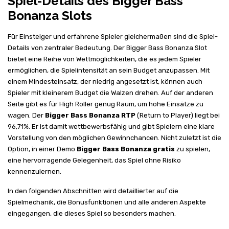
Spiel-Details des Bigger Bass
Bonanza Slots
Für Einsteiger und erfahrene Spieler gleichermaßen sind die Spiel-
Details von zentraler Bedeutung. Der Bigger Bass Bonanza Slot
bietet eine Reihe von Wettmöglichkeiten, die es jedem Spieler
ermöglichen, die Spielintensität an sein Budget anzupassen. Mit
einem Mindesteinsatz, der niedrig angesetzt ist, können auch
Spieler mit kleinerem Budget die Walzen drehen. Auf der anderen
Seite gibt es für High Roller genug Raum, um hohe Einsätze zu
wagen. Der
Bigger Bass Bonanza RTP
(Return to Player) liegt bei
96,71%. Er ist damit wettbewerbsfähig und gibt Spielern eine klare
Vorstellung von den möglichen Gewinnchancen. Nicht zuletzt ist die
Option, in einer Demo
Bigger Bass Bonanza gratis
zu spielen,
eine hervorragende Gelegenheit, das Spiel ohne Risiko
kennenzulernen.
In den folgenden Abschnitten wird detaillierter auf die
Spielmechanik, die Bonusfunktionen und alle anderen Aspekte
eingegangen, die dieses Spiel so besonders machen.