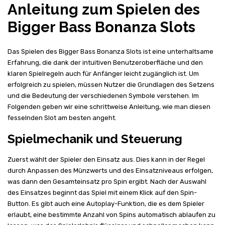
Anleitung zum Spielen des
Bigger Bass Bonanza Slots
Das Spielen des Bigger Bass Bonanza Slots ist eine unterhaltsame
Erfahrung, die dank der intuitiven Benutzeroberfläche und den
klaren Spielregeln auch für Anfänger leicht zugänglich ist. Um
erfolgreich zu spielen, müssen Nutzer die Grundlagen des Setzens
und die Bedeutung der verschiedenen Symbole verstehen. Im
Folgenden geben wir eine schrittweise Anleitung, wie man diesen
fesselnden Slot am besten angeht.
Spielmechanik und Steuerung
Zuerst wählt der Spieler den Einsatz aus. Dies kann in der Regel
durch Anpassen des Münzwerts und des Einsatzniveaus erfolgen,
was dann den Gesamteinsatz pro Spin ergibt. Nach der Auswahl
des Einsatzes beginnt das Spiel mit einem Klick auf den Spin-
Button. Es gibt auch eine Autoplay-Funktion, die es dem Spieler
erlaubt, eine bestimmte Anzahl von Spins automatisch ablaufen zu