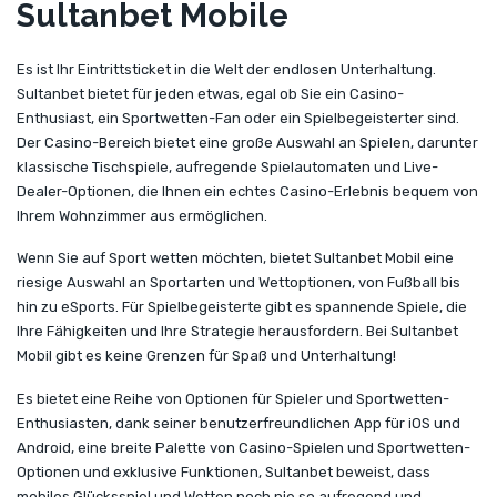
Sultanbet Mobile
Es ist Ihr Eintrittsticket in die Welt der endlosen Unterhaltung.
Sultanbet bietet für jeden etwas, egal ob Sie ein Casino-
Enthusiast, ein Sportwetten-Fan oder ein Spielbegeisterter sind.
Der Casino-Bereich bietet eine große Auswahl an Spielen, darunter
klassische Tischspiele, aufregende Spielautomaten und Live-
Dealer-Optionen, die Ihnen ein echtes Casino-Erlebnis bequem von
Ihrem Wohnzimmer aus ermöglichen.
Wenn Sie auf Sport wetten möchten, bietet Sultanbet Mobil eine
riesige Auswahl an Sportarten und Wettoptionen, von Fußball bis
hin zu eSports. Für Spielbegeisterte gibt es spannende Spiele, die
Ihre Fähigkeiten und Ihre Strategie herausfordern. Bei Sultanbet
Mobil gibt es keine Grenzen für Spaß und Unterhaltung!
Es bietet eine Reihe von Optionen für Spieler und Sportwetten-
Enthusiasten, dank seiner benutzerfreundlichen App für iOS und
Android, eine breite Palette von Casino-Spielen und Sportwetten-
Optionen und exklusive Funktionen, Sultanbet beweist, dass
mobiles Glücksspiel und Wetten noch nie so aufregend und