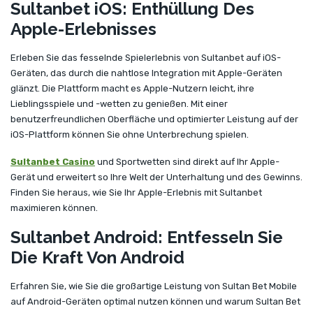
Sultanbet iOS: Enthüllung Des
Apple-Erlebnisses
Erleben Sie das fesselnde Spielerlebnis von Sultanbet auf iOS-
Geräten, das durch die nahtlose Integration mit Apple-Geräten
glänzt. Die Plattform macht es Apple-Nutzern leicht, ihre
Lieblingsspiele und -wetten zu genießen. Mit einer
benutzerfreundlichen Oberfläche und optimierter Leistung auf der
iOS-Plattform können Sie ohne Unterbrechung spielen.
Sultanbet Casino
und Sportwetten sind direkt auf Ihr Apple-
Gerät und erweitert so Ihre Welt der Unterhaltung und des Gewinns.
Finden Sie heraus, wie Sie Ihr Apple-Erlebnis mit Sultanbet
maximieren können.
Sultanbet Android: Entfesseln Sie
Die Kraft Von Android
Erfahren Sie, wie Sie die großartige Leistung von Sultan Bet Mobile
auf Android-Geräten optimal nutzen können und warum Sultan Bet