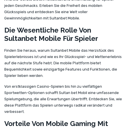
jeden Geschmacks. Erleben Sie die Freiheit des mobilen
Glücksspiels und entdecken Sie eine Welt voller
Gewinnmöglichkeiten mit Sultanbet Mobile.
Die Wesentliche Rolle Von
Sultanbet Mobile Für Spieler
Finden Sie heraus, warum Sultanbet Mobile das Herzstück des
Spielerlebnisses ist und wie es Ihr Glücksspiel- und Wettenerlebnis
auf die nächste Stufe hebt. Die mobile Plattform bietet
Bequemlichkeit sowie einzigartige Features und Funktionen, die
Spieler lieben werden.
Von erstklassigen Casino-Spielen bis hin zu vielfältigen
Sportwetten-Optionen schafft Sultan bet Mobil eine umfassende
Spielumgebung, die alle Erwartungen übertrifft. Entdecken Sie, wie
diese Plattform das Spielen unterwegs radikal verändert und
verbessert.
Vorteile Von Mobile Gaming Mit