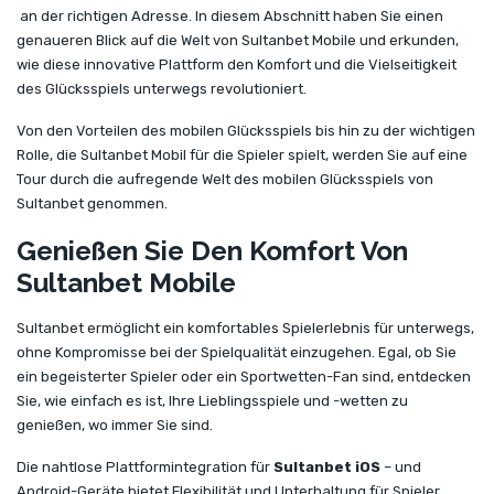
an der richtigen Adresse. In diesem Abschnitt haben Sie einen
genaueren Blick auf die Welt von Sultanbet Mobile und erkunden,
wie diese innovative Plattform den Komfort und die Vielseitigkeit
des Glücksspiels unterwegs revolutioniert.
Von den Vorteilen des mobilen Glücksspiels bis hin zu der wichtigen
Rolle, die Sultanbet Mobil für die Spieler spielt, werden Sie auf eine
Tour durch die aufregende Welt des mobilen Glücksspiels von
Sultanbet genommen.
Genießen Sie Den Komfort Von
Sultanbet Mobile
Sultanbet ermöglicht ein komfortables Spielerlebnis für unterwegs,
ohne Kompromisse bei der Spielqualität einzugehen. Egal, ob Sie
ein begeisterter Spieler oder ein Sportwetten-Fan sind, entdecken
Sie, wie einfach es ist, Ihre Lieblingsspiele und -wetten zu
genießen, wo immer Sie sind.
Die nahtlose Plattformintegration für
Sultanbet iOS
– und
Android-Geräte bietet Flexibilität und Unterhaltung für Spieler