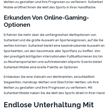
Wetten zu gestalten und Ihre Prognosen zu verfeinern. Sultanbet
Mobile eröffnet Ihnen die Welt des Sports in Ihrer Handfläche.
Erkunden Von Online-Gaming-
Optionen
Erfahren Sie mehr über die umfangreichen Wettoptionen von
Sultanbet und die große Auswahl an Sportereignissen, auf die Sie
wetten können. Sultanbet bietet eine beeindruckende Auswahl an
Sportwetten, um den Geschmack aller Sportfans zu treffen. Von
den prestigeträchtigsten internationalen Fußballturnieren bis hin
zu Nischensportarten und aufstrebenden eSports-Events bietet
Sultanbet Mobile eine breite Palette an Optionen.
Entdecken Sie eine Vielzahl von Wettmärkten, einschließlich
Siegwetten, Handicap-Wetten und Über/Unter-Wetten, um Ihre
Wetten zu gestalten und Ihre Prognosen zu verfeinern. Mit
Sultanbet Mobile haben Sie die Welt des Sports direkt in Ihrer Hand.
Endlose Unterhaltung Mit