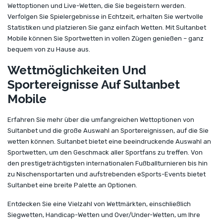
Wettoptionen und Live-Wetten, die Sie begeistern werden.
Verfolgen Sie Spielergebnisse in Echtzeit, erhalten Sie wertvolle
Statistiken und platzieren Sie ganz einfach Wetten. Mit Sultanbet
Mobile können Sie Sportwetten in vollen Zügen genießen – ganz
bequem von zu Hause aus.
Wettmöglichkeiten Und
Sportereignisse Auf Sultanbet
Mobile
Erfahren Sie mehr über die umfangreichen Wettoptionen von
Sultanbet und die große Auswahl an Sportereignissen, auf die Sie
wetten können. Sultanbet bietet eine beeindruckende Auswahl an
Sportwetten, um den Geschmack aller Sportfans zu treffen. Von
den prestigeträchtigsten internationalen Fußballturnieren bis hin
zu Nischensportarten und aufstrebenden eSports-Events bietet
Sultanbet eine breite Palette an Optionen.
Entdecken Sie eine Vielzahl von Wettmärkten, einschließlich
Siegwetten, Handicap-Wetten und Over/Under-Wetten, um Ihre