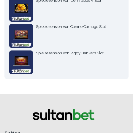
Spielrezension von Demi Gods V Slot
Spielrezension von Canine Carnage Slot
Spielrezension von Piggy Bankers Slot