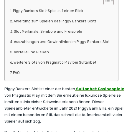
Piggy Bankers Slot-Spiel auf einen Blick
Anleitung zum Spielen des Piggy Bankers Slots
Slot Merkmale, Symbole und Freispiele
Auszahlungen und Gewinnlinien im Piggy Bankers Slot
Vorteile und Risiken
Weitere Slots von Pragmatic Play bei Sultanbet
FAQ
Piggy Bankers Slot ist einer der besten
Sultanbet Casinospiele
von Pragmatic Play, mit dem Sie erneut eine luxuriöse Spielreise
inmitten stinkreicher Schweine erleben können. Dieser
Spieleanbieter entwickelte im Jahr 2021 Piggy Bank Bills, ein Spiel
mit einem besonderen Stil, das schnell die Aufmerksamkeit vieler
Spieler auf sich zog.