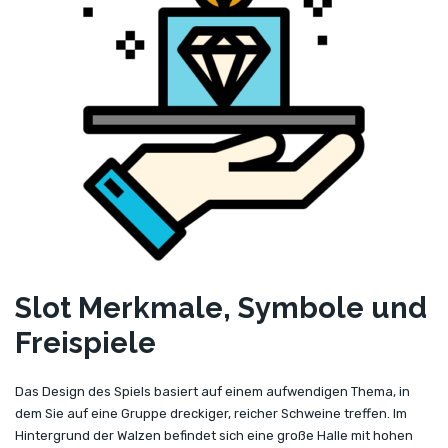
Slot Merkmale, Symbole und
Freispiele
Das Design des Spiels basiert auf einem aufwendigen Thema, in
dem Sie auf eine Gruppe dreckiger, reicher Schweine treffen. Im
Hintergrund der Walzen befindet sich eine große Halle mit hohen