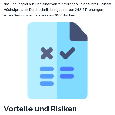
das Bonusspiel aus und einer von 11,7 Millionen Spins führt zu einem
Höchstpreis. Im Durchschnitt bringt eine von 24216 Drehungen
einen Gewinn von mehr als dem 1000-fachen.
Vorteile und Risiken