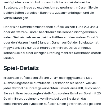
verfügt über eine höchst ungewöhnliche und einfallsreiche
Strategie, um Siege zu erzielen. Um zu gewinnen, müssen Sie die
beiden Seiten derselben Banknote zusammenbringen und sie
vervollständigen.
Daher sind Gewinnkombinationen auf die Walzen 1 und 2, 3 und 4
oder die Walzen 5 und 6 beschränkt. Sie können nicht gewinnen,
indem Sie beispielsweise gleiche Hälften auf den Walzen 2 und 3
oder den Walzen 4 und 5 landen. Daher verfügt der Spielautomat
Piggy Bank Bills nur über neun Gewinnlinien. Darüber hinaus
können Sie bei einer einzigen Drehung mehrere Gewinnbanknoten
landen.
Spiel-Details
Klicken Sie auf die Schaltfläche „I“, um die Piggy Bankers Slot
Auszahlungstabelle aufzurufen. Hier können Sie sehen, wie viel
jedes Symbol bei Ihrem gewünschten Einsatz auszahlt, auch wenn
Sie es in Ihrer bevorzugten Wett-App spielen. Es ist ein Spiel mit 20
Gewinnlinien, beginnend von links, bei dem Sie durch das
Kombinieren von Symbolen auf allen Linien gewinnen. Das goldene