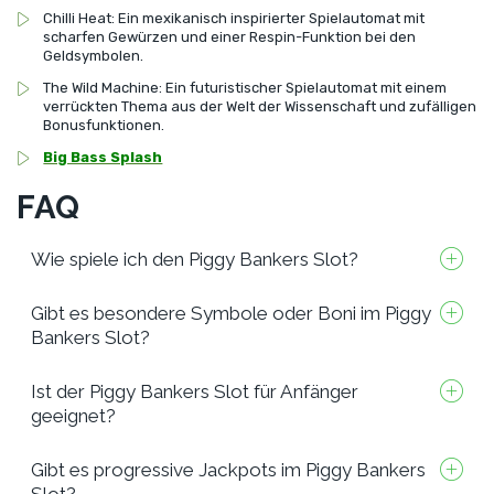
Chilli Heat: Ein mexikanisch inspirierter Spielautomat mit
scharfen Gewürzen und einer Respin-Funktion bei den
Geldsymbolen.
The Wild Machine: Ein futuristischer Spielautomat mit einem
verrückten Thema aus der Welt der Wissenschaft und zufälligen
Bonusfunktionen.
Big Bass Splash
FAQ
Wie spiele ich den Piggy Bankers Slot?
Gibt es besondere Symbole oder Boni im Piggy
Suchen Sie ein Casino aus. Erstellen Sie ein Konto. Machen
Bankers Slot?
Sie einen Einsatz und genießen Sie das Spiel.
Ist der Piggy Bankers Slot für Anfänger
Ja. Das Spiel verfügt mehrere besonderen Symbole.
geeignet?
Gibt es progressive Jackpots im Piggy Bankers
Ja. Piggy Bankers Slot ist einfach zu lernen.
Slot?