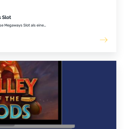
 Slot
use Megaways Slot als eine…