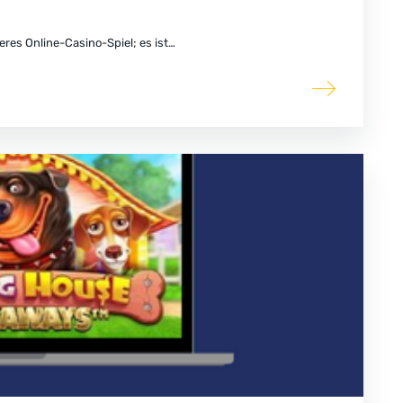
eres Online-Casino-Spiel; es ist…