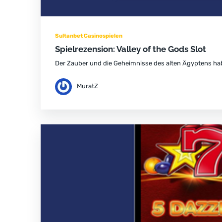
Sultanbet Casinospielen
Spielrezension: Valley of the Gods Slot
Der Zauber und die Geheimnisse des alten Ägyptens habe
MuratZ