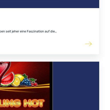
n seit jeher eine Faszination auf die…