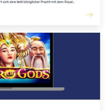
rt sich eine Welt königlicher Pracht mit dem Royal…