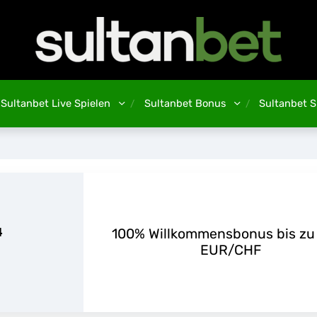
Sultanbet Live Spielen
Sultanbet Bonus
Sultanbet 
4
100% Willkommensbonus bis zu
EUR/CHF