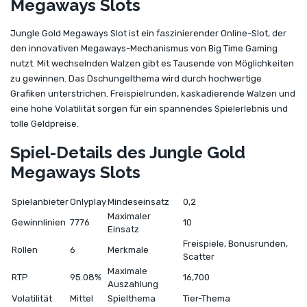
Megaways Slots
Jungle Gold Megaways Slot ist ein faszinierender Online-Slot, der
den innovativen Megaways-Mechanismus von Big Time Gaming
nutzt. Mit wechselnden Walzen gibt es Tausende von Möglichkeiten
zu gewinnen. Das Dschungelthema wird durch hochwertige
Grafiken unterstrichen. Freispielrunden, kaskadierende Walzen und
eine hohe Volatilität sorgen für ein spannendes Spielerlebnis und
tolle Geldpreise.
Spiel-Details des Jungle Gold
Megaways Slots
Spielanbieter
Onlyplay
Mindeseinsatz
0,2
Maximaler
Gewinnlinien
7776
10
Einsatz
Freispiele, Bonusrunden,
Rollen
6
Merkmale
Scatter
Maximale
RTP
95.08%
16,700
Auszahlung
Volatilität
Mittel
Spielthema
Tier-Thema