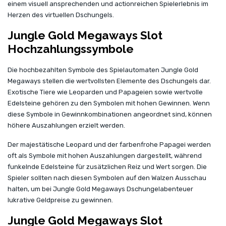
einem visuell ansprechenden und actionreichen Spielerlebnis im
Herzen des virtuellen Dschungels.
Jungle Gold Megaways Slot
Hochzahlungssymbole
Die hochbezahlten Symbole des Spielautomaten Jungle Gold
Megaways stellen die wertvollsten Elemente des Dschungels dar.
Exotische Tiere wie Leoparden und Papageien sowie wertvolle
Edelsteine gehören zu den Symbolen mit hohen Gewinnen. Wenn
diese Symbole in Gewinnkombinationen angeordnet sind, können
höhere Auszahlungen erzielt werden.
Der majestätische Leopard und der farbenfrohe Papagei werden
oft als Symbole mit hohen Auszahlungen dargestellt, während
funkelnde Edelsteine für zusätzlichen Reiz und Wert sorgen. Die
Spieler sollten nach diesen Symbolen auf den Walzen Ausschau
halten, um bei Jungle Gold Megaways Dschungelabenteuer
lukrative Geldpreise zu gewinnen.
Jungle Gold Megaways Slot