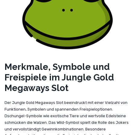
Merkmale, Symbole und
Freispiele im Jungle Gold
Megaways Slot
Der Jungle Gold Megaways Slot beeindruckt mit einer Vielzahl von
Funktionen, Symbolen und spannenden Freispieloptionen.
Dschungel-Symbole wie exotische Tiere und wertvolle Edelsteine
schmücken die Walzen. Das Wild-Symbol spielt die Rolle des Jokers
und vervollständigt Gewinnkombinationen. Besondere