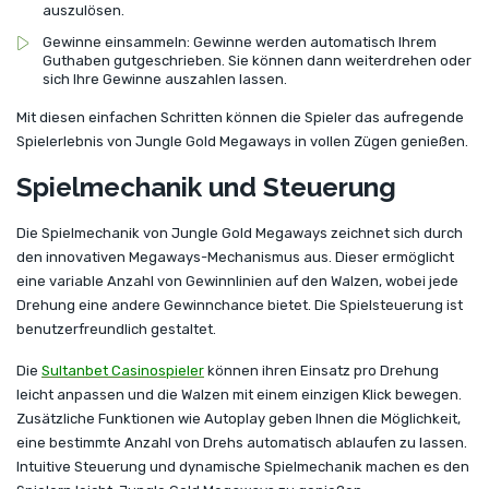
auszulösen.
Gewinne einsammeln: Gewinne werden automatisch Ihrem
Guthaben gutgeschrieben. Sie können dann weiterdrehen oder
sich Ihre Gewinne auszahlen lassen.
Mit diesen einfachen Schritten können die Spieler das aufregende
Spielerlebnis von Jungle Gold Megaways in vollen Zügen genießen.
Spielmechanik und Steuerung
Die Spielmechanik von Jungle Gold Megaways zeichnet sich durch
den innovativen Megaways-Mechanismus aus. Dieser ermöglicht
eine variable Anzahl von Gewinnlinien auf den Walzen, wobei jede
Drehung eine andere Gewinnchance bietet. Die Spielsteuerung ist
benutzerfreundlich gestaltet.
Die
Sultanbet Casinospieler
können ihren Einsatz pro Drehung
leicht anpassen und die Walzen mit einem einzigen Klick bewegen.
Zusätzliche Funktionen wie Autoplay geben Ihnen die Möglichkeit,
eine bestimmte Anzahl von Drehs automatisch ablaufen zu lassen.
Intuitive Steuerung und dynamische Spielmechanik machen es den