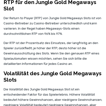
RTP für den Jungle Gold Megaways
Slot
Der Return to Player (RTP) von Jungle Gold Megaways Slots ist von
Casino-Betreiber zu Casino-Betreiber unterschiedlich und kann
variieren. In der Regel haben Megaways-Slots einen
durchschnittlichen RTP von 96% bis 97%.
Der RTP ist der Prozentsatz des Einsatzes, der langfristig an den
Spieler zurückfließt; je höher der RTP, desto höher ist die
Gewinnausschüttung des Slots. Wenn Sie den genauen RTP eines
Spielautomaten wissen möchten, sehen Sie sich bitte die
detaillierten Informationen für jedes Casino an.
Volatilität des Jungle Gold Megaways
Slots
Die Volatilität des Jungle Gold Megaways Slot ist ein
entscheidender Faktor für das Spielerlebnis. Höhere Volatilität
bedeutet höhere Gewinnchancen, aber niedrigere Gewinnchancen;
niedrigere Volatilität bedeutet niedrigere Gewinnchancen, aber