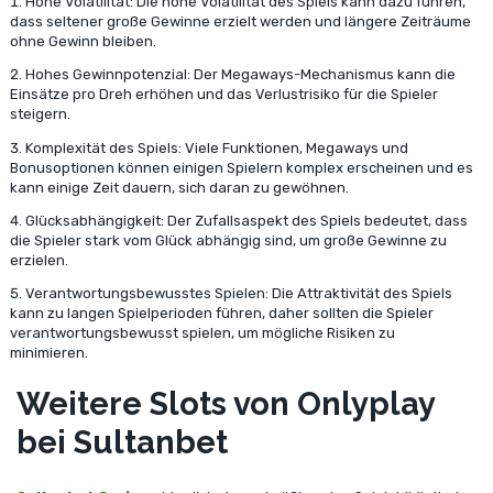
Hohe Volatilität: Die hohe Volatilität des Spiels kann dazu führen,
dass seltener große Gewinne erzielt werden und längere Zeiträume
ohne Gewinn bleiben.
Hohes Gewinnpotenzial: Der Megaways-Mechanismus kann die
Einsätze pro Dreh erhöhen und das Verlustrisiko für die Spieler
steigern.
Komplexität des Spiels: Viele Funktionen, Megaways und
Bonusoptionen können einigen Spielern komplex erscheinen und es
kann einige Zeit dauern, sich daran zu gewöhnen.
Glücksabhängigkeit: Der Zufallsaspekt des Spiels bedeutet, dass
die Spieler stark vom Glück abhängig sind, um große Gewinne zu
erzielen.
Verantwortungsbewusstes Spielen: Die Attraktivität des Spiels
kann zu langen Spielperioden führen, daher sollten die Spieler
verantwortungsbewusst spielen, um mögliche Risiken zu
minimieren.
Weitere Slots von Onlyplay
bei Sultanbet