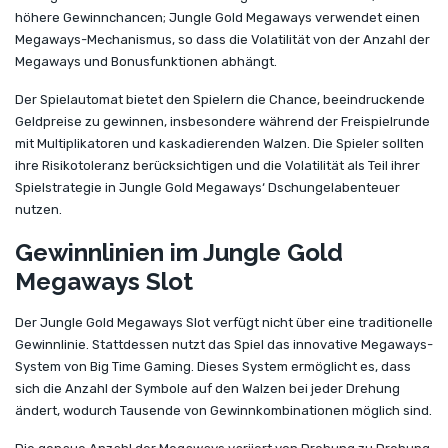
höhere Gewinnchancen; Jungle Gold Megaways verwendet einen
Megaways-Mechanismus, so dass die Volatilität von der Anzahl der
Megaways und Bonusfunktionen abhängt.
Der Spielautomat bietet den Spielern die Chance, beeindruckende
Geldpreise zu gewinnen, insbesondere während der Freispielrunde
mit Multiplikatoren und kaskadierenden Walzen. Die Spieler sollten
ihre Risikotoleranz berücksichtigen und die Volatilität als Teil ihrer
Spielstrategie in Jungle Gold Megaways‘ Dschungelabenteuer
nutzen.
Gewinnlinien im Jungle Gold
Megaways Slot
Der Jungle Gold Megaways Slot verfügt nicht über eine traditionelle
Gewinnlinie. Stattdessen nutzt das Spiel das innovative Megaways-
System von Big Time Gaming. Dieses System ermöglicht es, dass
sich die Anzahl der Symbole auf den Walzen bei jeder Drehung
ändert, wodurch Tausende von Gewinnkombinationen möglich sind.