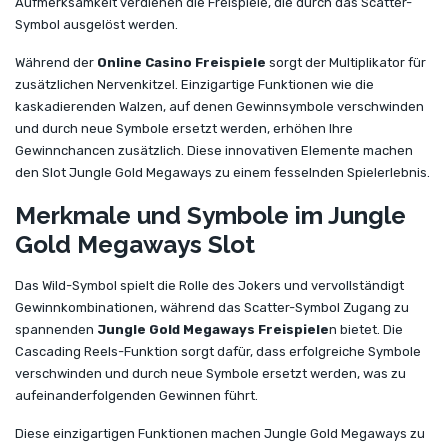
Aufmerksamkeit verdienen die Freispiele, die durch das Scatter-
Symbol ausgelöst werden.
Während der
Online Casino Freispiele
sorgt der Multiplikator für
zusätzlichen Nervenkitzel. Einzigartige Funktionen wie die
kaskadierenden Walzen, auf denen Gewinnsymbole verschwinden
und durch neue Symbole ersetzt werden, erhöhen Ihre
Gewinnchancen zusätzlich. Diese innovativen Elemente machen
den Slot Jungle Gold Megaways zu einem fesselnden Spielerlebnis.
Merkmale und Symbole im Jungle
Gold Megaways Slot
Das Wild-Symbol spielt die Rolle des Jokers und vervollständigt
Gewinnkombinationen, während das Scatter-Symbol Zugang zu
spannenden
Jungle Gold Megaways Freispiele
n bietet. Die
Cascading Reels-Funktion sorgt dafür, dass erfolgreiche Symbole
verschwinden und durch neue Symbole ersetzt werden, was zu
aufeinanderfolgenden Gewinnen führt.
Diese einzigartigen Funktionen machen Jungle Gold Megaways zu