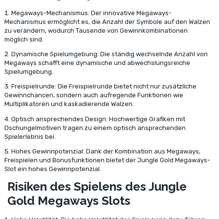
Megaways-Mechanismus: Der innovative Megaways-
Mechanismus ermöglicht es, die Anzahl der Symbole auf den Walzen
zu verändern, wodurch Tausende von Gewinnkombinationen
möglich sind.
Dynamische Spielumgebung: Die ständig wechselnde Anzahl von
Megaways schafft eine dynamische und abwechslungsreiche
Spielumgebung.
Freispielrunde: Die Freispielrunde bietet nicht nur zusätzliche
Gewinnchancen, sondern auch aufregende Funktionen wie
Multiplikatoren und kaskadierende Walzen.
Optisch ansprechendes Design: Hochwertige Grafiken mit
Dschungelmotiven tragen zu einem optisch ansprechenden
Spielerlebnis bei.
Hohes Gewinnpotenzial: Dank der Kombination aus Megaways,
Freispielen und Bonusfunktionen bietet der Jungle Gold Megaways-
Slot ein hohes Gewinnpotenzial.
Risiken des Spielens des Jungle
Gold Megaways Slots