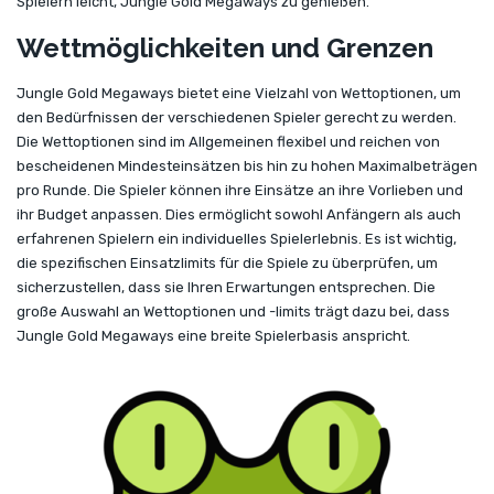
Spielern leicht, Jungle Gold Megaways zu genießen.
Wettmöglichkeiten und Grenzen
Jungle Gold Megaways bietet eine Vielzahl von Wettoptionen, um
den Bedürfnissen der verschiedenen Spieler gerecht zu werden.
Die Wettoptionen sind im Allgemeinen flexibel und reichen von
bescheidenen Mindesteinsätzen bis hin zu hohen Maximalbeträgen
pro Runde. Die Spieler können ihre Einsätze an ihre Vorlieben und
ihr Budget anpassen. Dies ermöglicht sowohl Anfängern als auch
erfahrenen Spielern ein individuelles Spielerlebnis. Es ist wichtig,
die spezifischen Einsatzlimits für die Spiele zu überprüfen, um
sicherzustellen, dass sie Ihren Erwartungen entsprechen. Die
große Auswahl an Wettoptionen und -limits trägt dazu bei, dass
Jungle Gold Megaways eine breite Spielerbasis anspricht.