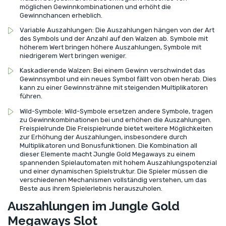
möglichen Gewinnkombinationen und erhöht die
Gewinnchancen erheblich.
Variable Auszahlungen: Die Auszahlungen hängen von der Art
des Symbols und der Anzahl auf den Walzen ab. Symbole mit
höherem Wert bringen höhere Auszahlungen, Symbole mit
niedrigerem Wert bringen weniger.
Kaskadierende Walzen: Bei einem Gewinn verschwindet das
Gewinnsymbol und ein neues Symbol fällt von oben herab. Dies
kann zu einer Gewinnsträhne mit steigenden Multiplikatoren
führen.
Wild-Symbole: Wild-Symbole ersetzen andere Symbole, tragen
zu Gewinnkombinationen bei und erhöhen die Auszahlungen.
Freispielrunde Die Freispielrunde bietet weitere Möglichkeiten
zur Erhöhung der Auszahlungen, insbesondere durch
Multiplikatoren und Bonusfunktionen. Die Kombination all
dieser Elemente macht Jungle Gold Megaways zu einem
spannenden Spielautomaten mit hohem Auszahlungspotenzial
und einer dynamischen Spielstruktur. Die Spieler müssen die
verschiedenen Mechanismen vollständig verstehen, um das
Beste aus ihrem Spielerlebnis herauszuholen.
Auszahlungen im Jungle Gold
Megaways Slot