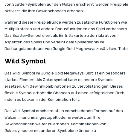
von Scatter-Symbolen auf den Walzen erscheint, werden Freispiele
aktiviert, die Ihre Gewinnchancen erhöhen.
Während dieser Freispielrunde werden zusätzliche Funktionen wie
Multiplikatoren und andere Bonusfunktionen das Spiel verbessern.
Das Scatter-Symbol dient als Eintrittskarte zu den lukrativen
Aspekten des Spiels und verleiht dem Spielerlebnis im
Dschungelabenteuer von Jungle Gold Megaways zusätzliche Tiefe.
Wild Symbol
Das Wild-Symbol im Jungle Gold Megaways-Slot ist ein besonders
starkes Element. Als Jokersymbol kann es andere Symbole
ersetzen, um Gewinnkombinationen zu vervollständigen. Dieses
flexible Symbol erhöht die Chancen auf einen erfolgreichen Dreh,
indem es Lücken in der Kombination füllt.
Das Wild-Symbol erscheint oft in verschiedenen Formen auf den
Walzen, manchmal gestapelt oder erweitert, um Ihre
Gewinnchancen weiter zu erhöhen. Kombinationen von
Jokersymbolen mit anderen Symbolen können zu