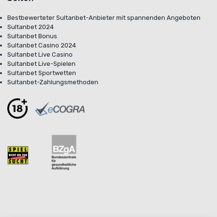
Bestbewerteter Sultanbet-Anbieter mit spannenden Angeboten
Sultanbet 2024
Sultanbet Bonus
Sultanbet Casino 2024
Sultanbet Live Casino
Sultanbet Live-Spielen
Sultanbet Sportwetten
Sultanbet-Zahlungsmethoden