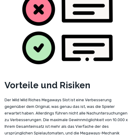
Vorteile und Risiken
Der Wild Wild Riches Megaways Slot ist eine Verbesserung
gegenüber dem Original, was genau das ist, was die Spieler
erwartet haben. Allerdings führen nicht alle Nachuntersuchungen
zu Verbesserungen. Die maximale Gewinnmöglichkeit von 10.000 x
Ihrem Gesamteinsatz ist mehr als das Vierfache der des
ursprünglichen Spielautomaten, und die Megaways-Mechanik