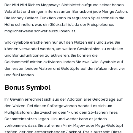
Der Wild Wild Riches Megaways Slot bietet aufgrund seiner hohen
Volatilität und einigen interessanten Bonusboni jede Menge Action.
Die Money-Collect-Funktion kann im regulären Spiel schnell in die
Höhe schnellen, was ein Glücksfall ist, da der Freispielbonus
möglicherweise schwer auszulösen ist.
Wild-Symbole erscheinen nur auf den Walzen eins und zwei. Sie
können verwendet werden, um weitere Gewinnlinien zu erstellen
und Bonusfunktionen zu aktivieren. Sie können die
Geldsammelfunktion aktivieren, indem Sie zwei Wild-Symbole auf
den ersten beiden Walzen und Goldtöpfe auf den Walzen drei, vier
und fünf landen.
Bonus Symbol
Ihr Gewinn errechnet sich aus der Addition aller Geldbeträge auf
den Walzen. Bei diesen Sofortgewinnen handelt es sich um
Multiplikatoren, die zwischen dem 1- und dem 25-fachen Ihres
Gesamteinsatzes liegen. Hin und wieder kann es jedoch
vorkommen, dass Sie auf einen Mini-, Major- oder Mega-Goldtopf
stoßen, der den entsprechenden Jackpot-Preis auszahlt. Diese