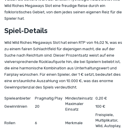
Wild Riches Megaways Slot eine freudige Reise durch ein
folkloristisches Gebiet, von dem jedes seinen eigenen Reiz für die
Spieler hat.
Spiel-Details
Wild Wild Riches Megaways Slot hat einen RTP von 96,02 %, was es
zu einem fairen Schlachtfeld für diejenigen macht, die auf der
Suche nach Reichtum sind. Dieser Prozentsatz weist auf eine
vielversprechende Rücklaufquote hin, die bei Spielern beliebt ist,
die eine harmonische Kombination aus Unterhaltungswert und
Fairplay wünschen. Für einen Spieler, der 1 € setzt, bedeutet dies
eine erstaunliche Auszahlung von 10.000 €, was das enorme
Gewinnpotenzial des Spiels verdeutlicht.
Spieleanbieter
Pragmatig Play
Mindesteinsatz
0,20 €
Maximaler
Gewinnlinien
20
100 €
Einsatz
Freispiele,
Multiplikator,
Rollen
6
Merkmale
Wild, Autoplay,