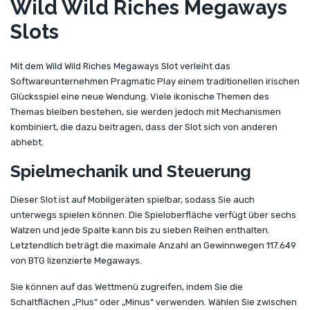
Wild Wild Riches Megaways
Slots
Mit dem Wild Wild Riches Megaways Slot verleiht das
Softwareunternehmen Pragmatic Play einem traditionellen irischen
Glücksspiel eine neue Wendung. Viele ikonische Themen des
Themas bleiben bestehen, sie werden jedoch mit Mechanismen
kombiniert, die dazu beitragen, dass der Slot sich von anderen
abhebt.
Spielmechanik und Steuerung
Dieser Slot ist auf Mobilgeräten spielbar, sodass Sie auch
unterwegs spielen können. Die Spieloberfläche verfügt über sechs
Walzen und jede Spalte kann bis zu sieben Reihen enthalten.
Letztendlich beträgt die maximale Anzahl an Gewinnwegen 117.649
von BTG lizenzierte Megaways.
Sie können auf das Wettmenü zugreifen, indem Sie die
Schaltflächen „Plus“ oder „Minus“ verwenden. Wählen Sie zwischen