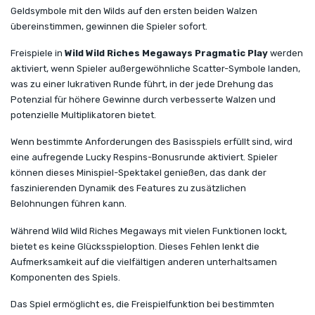
Geldsymbole mit den Wilds auf den ersten beiden Walzen
übereinstimmen, gewinnen die Spieler sofort.
Freispiele in
Wild Wild Riches Megaways Pragmatic Play
werden
aktiviert, wenn Spieler außergewöhnliche Scatter-Symbole landen,
was zu einer lukrativen Runde führt, in der jede Drehung das
Potenzial für höhere Gewinne durch verbesserte Walzen und
potenzielle Multiplikatoren bietet.
Wenn bestimmte Anforderungen des Basisspiels erfüllt sind, wird
eine aufregende Lucky Respins-Bonusrunde aktiviert. Spieler
können dieses Minispiel-Spektakel genießen, das dank der
faszinierenden Dynamik des Features zu zusätzlichen
Belohnungen führen kann.
Während Wild Wild Riches Megaways mit vielen Funktionen lockt,
bietet es keine Glücksspieloption. Dieses Fehlen lenkt die
Aufmerksamkeit auf die vielfältigen anderen unterhaltsamen
Komponenten des Spiels.
Das Spiel ermöglicht es, die Freispielfunktion bei bestimmten