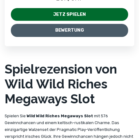
JETZ SPIELEN
BEWERTUNG
Spielrezension von
Wild Wild Riches
Megaways Slot
Spielen Sie
Wild Wild Riches Megaways Slot
mit 576
Gewinnchancen und einem keltisch-rustikalen Charme. Das
einzigartige Walzenset der Pragmatic Play-Veröffentlichung
verspricht irisches Glück. Ihre Gewinnchancen hängen jedoch nicht