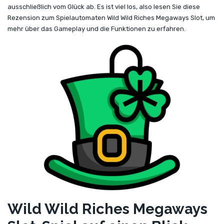
ausschließlich vom Glück ab. Es ist viel los, also lesen Sie diese
Rezension zum Spielautomaten Wild Wild Riches Megaways Slot, um
mehr über das Gameplay und die Funktionen zu erfahren.
Wild Wild Riches Megaways