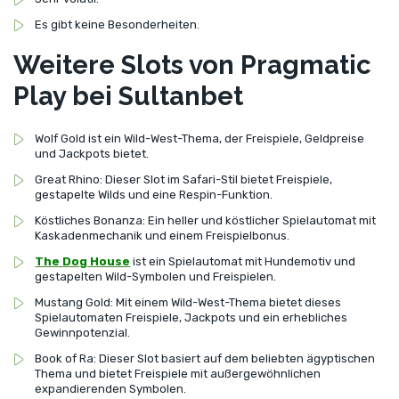
Es gibt keine Besonderheiten.
Weitere Slots von Pragmatic
Play bei Sultanbet
Wolf Gold ist ein Wild-West-Thema, der Freispiele, Geldpreise
und Jackpots bietet.
Great Rhino: Dieser Slot im Safari-Stil bietet Freispiele,
gestapelte Wilds und eine Respin-Funktion.
Köstliches Bonanza: Ein heller und köstlicher Spielautomat mit
Kaskadenmechanik und einem Freispielbonus.
The Dog House
ist ein Spielautomat mit Hundemotiv und
gestapelten Wild-Symbolen und Freispielen.
Mustang Gold: Mit einem Wild-West-Thema bietet dieses
Spielautomaten Freispiele, Jackpots und ein erhebliches
Gewinnpotenzial.
Book of Ra: Dieser Slot basiert auf dem beliebten ägyptischen
Thema und bietet Freispiele mit außergewöhnlichen
expandierenden Symbolen.