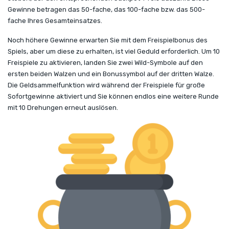
Gewinne betragen das 50-fache, das 100-fache bzw. das 500-
fache Ihres Gesamteinsatzes.
Noch höhere Gewinne erwarten Sie mit dem Freispielbonus des
Spiels, aber um diese zu erhalten, ist viel Geduld erforderlich. Um 10
Freispiele zu aktivieren, landen Sie zwei Wild-Symbole auf den
ersten beiden Walzen und ein Bonussymbol auf der dritten Walze.
Die Geldsammelfunktion wird während der Freispiele für große
Sofortgewinne aktiviert und Sie können endlos eine weitere Runde
mit 10 Drehungen erneut auslösen.