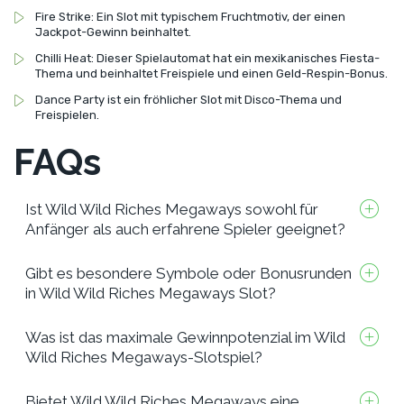
Fire Strike: Ein Slot mit typischem Fruchtmotiv, der einen
Jackpot-Gewinn beinhaltet.
Chilli Heat: Dieser Spielautomat hat ein mexikanisches Fiesta-
Thema und beinhaltet Freispiele und einen Geld-Respin-Bonus.
Dance Party ist ein fröhlicher Slot mit Disco-Thema und
Freispielen.
FAQs
Ist Wild Wild Riches Megaways sowohl für
Anfänger als auch erfahrene Spieler geeignet?
Gibt es besondere Symbole oder Bonusrunden
Ja. Die beiden Spieler können das Spiel genießen.
in Wild Wild Riches Megaways Slot?
Was ist das maximale Gewinnpotenzial im Wild
Ja. Wild und Bonus Symbole finden Sie hier.
Wild Riches Megaways-Slotspiel?
Bietet Wild Wild Riches Megaways eine