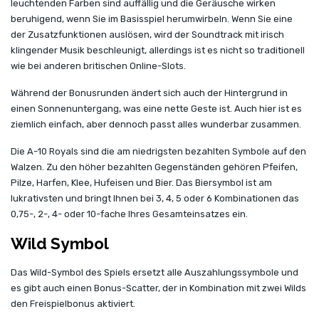
leuchtenden Farben sind auffällig und die Geräusche wirken
beruhigend, wenn Sie im Basisspiel herumwirbeln. Wenn Sie eine
der Zusatzfunktionen auslösen, wird der Soundtrack mit irisch
klingender Musik beschleunigt, allerdings ist es nicht so traditionell
wie bei anderen britischen Online-Slots.
Während der Bonusrunden ändert sich auch der Hintergrund in
einen Sonnenuntergang, was eine nette Geste ist. Auch hier ist es
ziemlich einfach, aber dennoch passt alles wunderbar zusammen.
Die A-10 Royals sind die am niedrigsten bezahlten Symbole auf den
Walzen. Zu den höher bezahlten Gegenständen gehören Pfeifen,
Pilze, Harfen, Klee, Hufeisen und Bier. Das Biersymbol ist am
lukrativsten und bringt Ihnen bei 3, 4, 5 oder 6 Kombinationen das
0,75-, 2-, 4- oder 10-fache Ihres Gesamteinsatzes ein.
Wild Symbol
Das Wild-Symbol des Spiels ersetzt alle Auszahlungssymbole und
es gibt auch einen Bonus-Scatter, der in Kombination mit zwei Wilds
den Freispielbonus aktiviert.